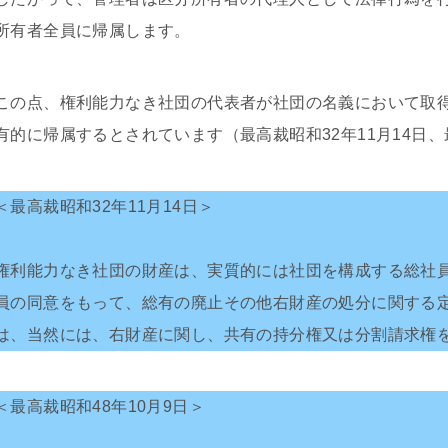
所有者全員に帰属します。
この点、権利能力なき社団の代表者が社団の名義において取
有的に帰属するとされています（最高裁昭和32年11月14日、
＜最高裁昭和32年11月14日＞
権利能力なき社団の財産は、実質的には社団を構成する総社
員の同意をもって、総有の廃止その他右財産の処分に関する
は、当然には、右財産に関し、共有の持分権又は分割請求権
＜最高裁昭和48年10月9日＞