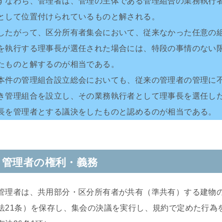
すなわち、管理者は、管理の主体である管理組合の業務執行
として位置付けられているものと解される。
したがって、区分所有者集会において、従来なかった任意の
を執行する理事長が選任された場合には、特段の事情のない
たものと解するのが相当である。
本件の管理組合設立総会においても、従来の管理者の管理に
き管理組合を設立し、その業務執行者として理事長を選任し
長を管理者とする議決をしたものと認めるのが相当である。
管理者の権利・義務
管理者は、共用部分・区分所有者が共有（準共有）する建物
法21条）を保存し、集会の決議を実行し、規約で定めた行為