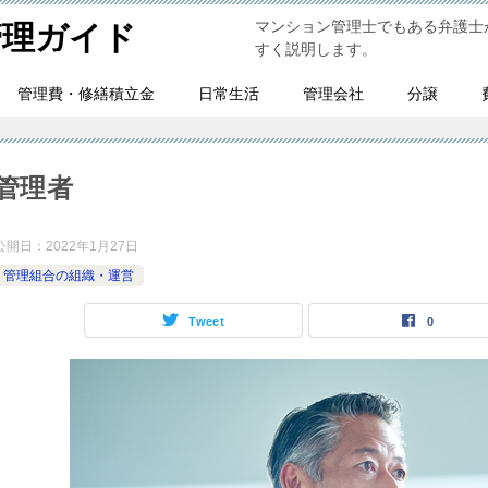
マンション管理士でもある弁護士
管理ガイド
すく説明します。
管理費・修繕積立金
日常生活
管理会社
分譲
管理者
公開日：
2022年1月27日
管理組合の組織・運営
Tweet
0