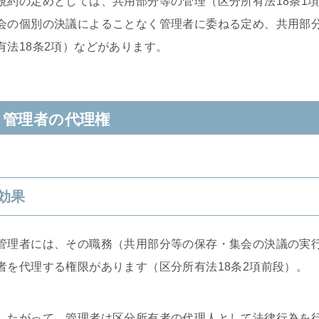
規約の定めとしては、共用部分等の管理（区分所有法18条1
会の個別の決議によることなく管理者に委ねる定め、共用部
有法18条2項）などがあります。
管理者の代理権
効果
管理者には、その職務（共用部分等の保存・集会の決議の実
者を代理する権限があります（区分所有法18条2項前段）。
したがって、管理者は区分所有者の代理人として法律行為を